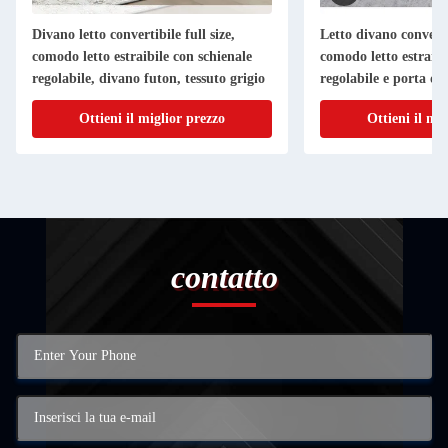
Divano letto convertibile full size,
Letto divano convert
comodo letto estraibile con schienale
comodo letto estraibi
regolabile, divano futon, tessuto grigio
regolabile e porta di
portacoppe, Letto di
Ottieni il miglior prezzo
Ottieni il mi
tessuto grigio
contatto