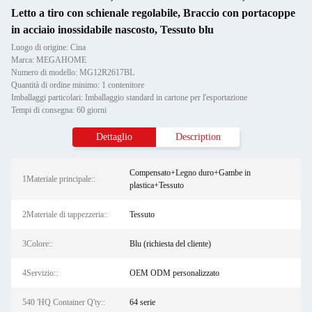
Letto a tiro con schienale regolabile, Braccio con portacoppe
in acciaio inossidabile nascosto, Tessuto blu
Luogo di origine: Cina
Marca: MEGAHOME
Numero di modello: MG12R2617BL
Quantità di ordine minimo: 1 contenitore
Imballaggi particolari: Imballaggio standard in cartone per l'esportazione
Tempi di consegna: 60 giorni
Dettaglio
Description
Compensato+Legno duro+Gambe in
1Materiale principale::
plastica+Tessuto
2Materiale di tappezzeria::
Tessuto
3Colore::
Blu (richiesta del cliente)
4Servizio::
OEM ODM personalizzato
540 'HQ Container Q'ty::
64 serie