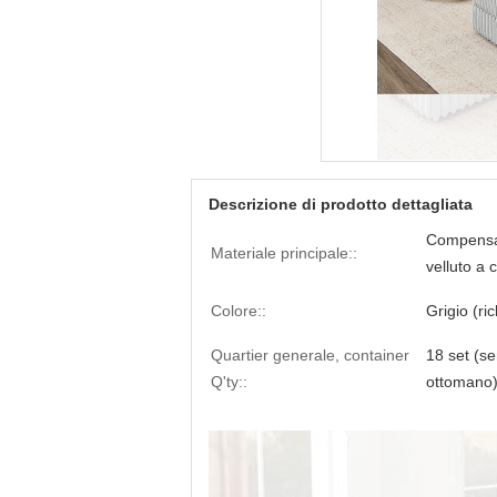
Descrizione di prodotto dettagliata
Compensat
Materiale principale::
velluto a 
Colore::
Grigio (ric
Quartier generale, container
18 set (s
Q'ty::
ottomano