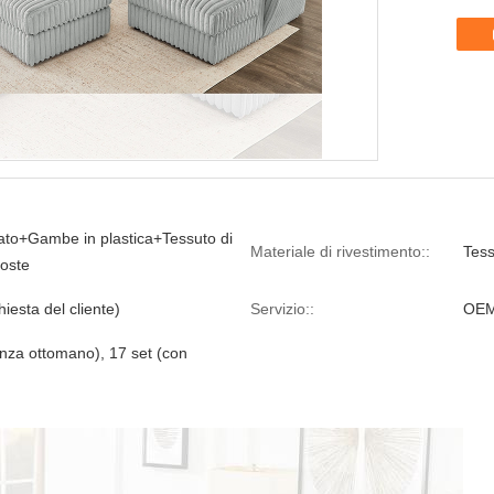
o+Gambe in plastica+Tessuto di
Materiale di rivestimento::
Tess
coste
hiesta del cliente)
Servizio::
OEM
enza ottomano), 17 set (con
)