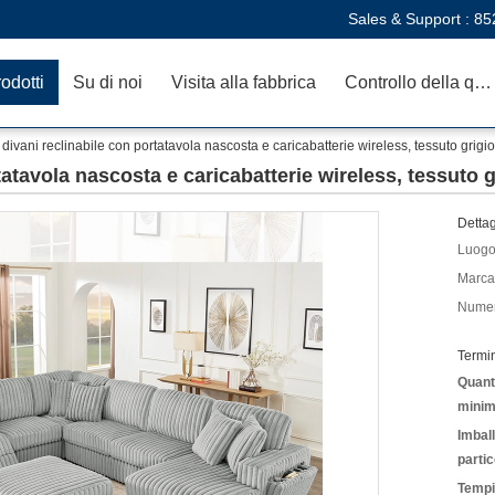
Sales & Support :
85
odotti
Su di noi
Visita alla fabbrica
Controllo della qualità
 divani reclinabile con portatavola nascosta e caricabatterie wireless, tessuto grigi
tatavola nascosta e caricabatterie wireless, tessuto 
Dettag
Luogo 
Marca
Numer
Termi
Quanti
minim
Imbal
partic
Tempi