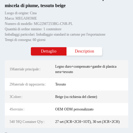
miscela di piume, tessuto beige
Luogo di origine: Cina
Marca: MEGAHOME
Numero di modello: MG22M7253BG-CNR-PL
Quantità di ordine minimo: 1 contenitore
Imballaggi particolari: Imballaggio standard in cartone per l'esportazione
Tempi di consegna: 60 giorni
Dettaglio
Description
Legno duro+compensato+gambe di plastica
1Materiale principale::
nera+tessuto
2Materiale di tappezzeria::
Tessuto
3Colore::
Beige (su richiesta del cliente)
4Servizio::
OEM ODM personalizzato
540 'HQ Container Q'ty::
27 set (3CR+2CH+1OT), 30 set (3CR+2CH)